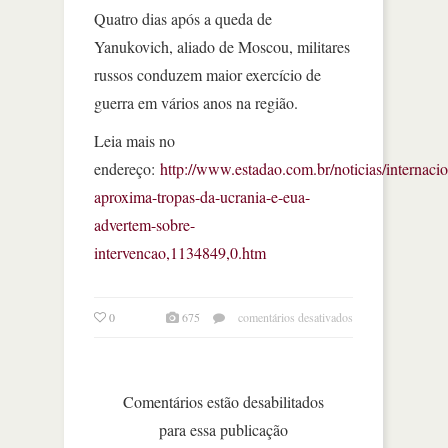
Quatro dias após a queda de
Yanukovich, aliado de Moscou, militares
russos conduzem maior exercício de
guerra em vários anos na região.
Leia mais no
endereço:
http://www.estadao.com.br/noticias/internacio
aproxima-tropas-da-ucrania-e-eua-
advertem-sobre-
intervencao,1134849,0.htm
em
0
675
comentários desativados
rússia
aproxima
tropas
da
Comentários estão desabilitados
ucrânia
para essa publicação
e