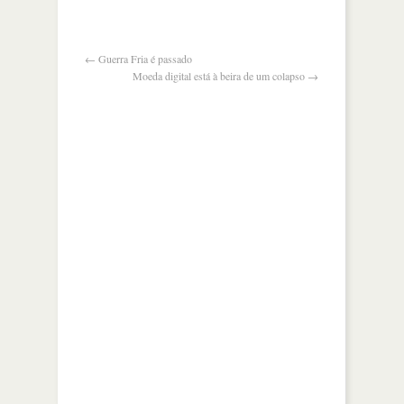
eua
advertem
sobre
intervenção
←
Guerra Fria é passado
Moeda digital está à beira de um colapso
→