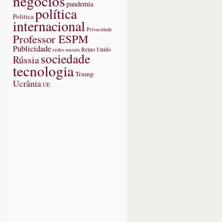
negócios
pandemia
política
Politica
internacional
r
Privacidade
Professor ESPM
l
Publicidade
redes sociais
Reino Unido
sociedade
Rússia
tecnologia
Trump
Ucrânia
UE