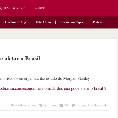
QUEM ESCREVE
SOBRE
O melhor de hoje
Fala Aluno
Discussion Paper
Podcast
afetar o Brasil
 em risco os emergentes, diz estudo do Morgan Stanley.
dao.br.msn.com/economia/retomada-dos-eua-pode-afetar-o-brasil-2
em
o melhor de hoje
brasil
,
eua
648
comentários desativados
reto
dos