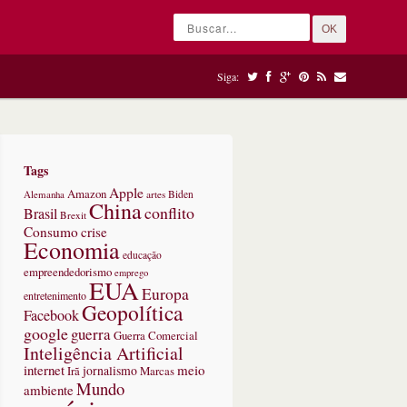
OK
Siga:
Tags
Apple
Amazon
Alemanha
artes
Biden
China
conflito
Brasil
Brexit
Consumo
crise
Economia
educação
empreendedorismo
emprego
EUA
Europa
entretenimento
Geopolítica
Facebook
google
guerra
Guerra Comercial
Inteligência Artificial
internet
meio
jornalismo
Marcas
Irã
mada
Mundo
ambiente