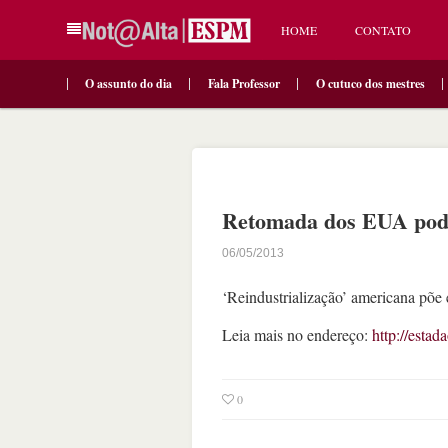
HOME
CONTATO
O assunto do dia
Fala Professor
O cutuco dos mestres
Retomada dos EUA pode 
06/05/2013
‘Reindustrialização’ americana põe
Leia mais no endereço:
http://esta
0