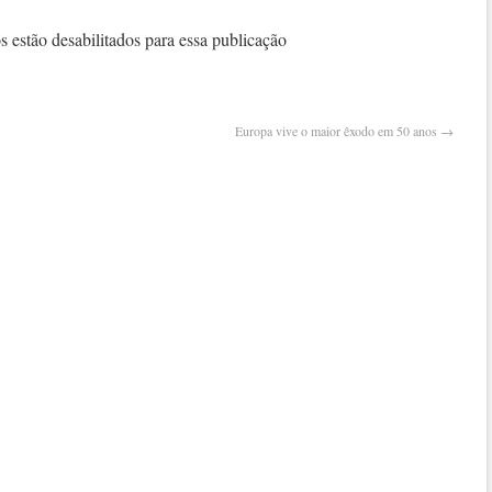
eua
pode
 estão desabilitados para essa publicação
afeta
o
brasi
Europa vive o maior êxodo em 50 anos
→