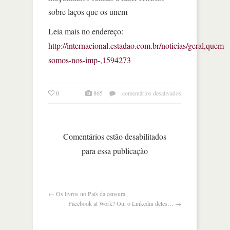
sobre laços que os unem
Leia mais no endereço:
http://internacional.estadao.com.br/noticias/geral,quem-
somos-nos-imp-,1594273
em
0
865
comentários desativados
quem
somos
nós?
Comentários estão desabilitados
para essa publicação
←
Os livros no País da censura
Facebook at Work? Ou, o Linkedin deles…
→