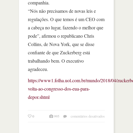
companhia.
“Nós não precisamos de novas leis e
regulações. O que temos é um CEO com
a cabeça no lugar, fazendo o melhor que
pode”, afirmou o republicano Chris
Collins, de Nova York, que se disse
confiante de que Zuckerberg está
trabalhando bem. O executivo
agradeceu.
https://www1.folha.uol.com.br/mundo/2018/04/zuckerb
volta-ao-congresso-dos-eua-para-
depor.shtml
em
0
995
comentários desativados
‘precisamos
de
penas,