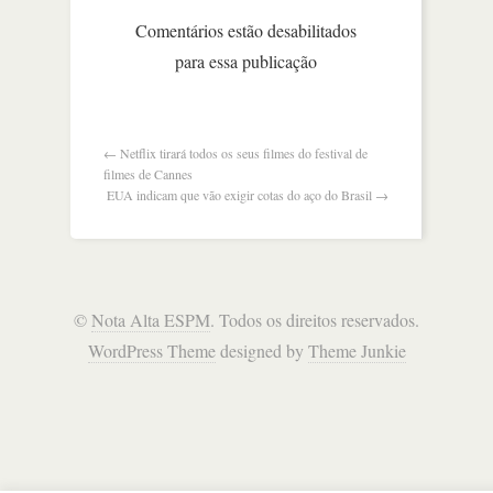
autorregulação
Comentários estão desabilitados
não
para essa publicação
funcionou’,
diz
deputada
a
zuckerberg
←
Netflix tirará todos os seus filmes do festival de
filmes de Cannes
EUA indicam que vão exigir cotas do aço do Brasil
→
©
Nota Alta ESPM
. Todos os direitos reservados.
WordPress Theme
designed by
Theme Junkie