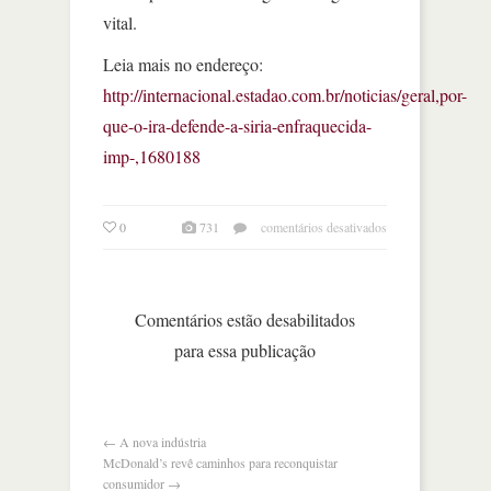
vital.
Leia mais no endereço:
http://internacional.estadao.com.br/noticias/geral,por-
que-o-ira-defende-a-siria-enfraquecida-
imp-,1680188
em
0
731
comentários desativados
por
que
o
irã
Comentários estão desabilitados
defende
para essa publicação
a
síria
enfraquecida
←
A nova indústria
McDonald’s revê caminhos para reconquistar
consumidor
→