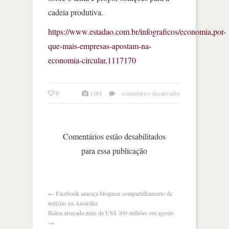
cadeia produtiva.
https://www.estadao.com.br/infograficos/economia,por-
que-mais-empresas-apostam-na-
economia-circular,1117170
em
0
1161
comentários desativados
por
que
mais
empresas
Comentários estão desabilitados
apostam
para essa publicação
na
economia
circular
←
Facebook ameaça bloquear compartilhamento de
notícias na Austrália
Biden arrecada mais de US$ 300 milhões em agosto
→