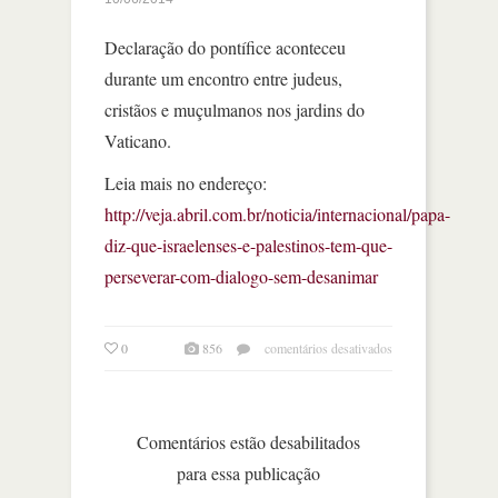
Declaração do pontífice aconteceu
durante um encontro entre judeus,
cristãos e muçulmanos nos jardins do
Vaticano.
Leia mais no endereço:
http://veja.abril.com.br/noticia/internacional/papa-
diz-que-israelenses-e-palestinos-tem-que-
perseverar-com-dialogo-sem-desanimar
em
0
856
comentários desativados
“para
conseguir
a
paz
Comentários estão desabilitados
é
para essa publicação
preciso
coragem”,