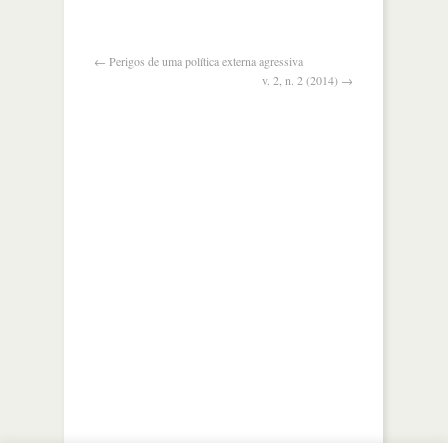
diz
papa
aos
←
Perigos de uma política externa agressiva
presidentes
v. 2, n. 2 (2014)
→
israelense
e
palestino