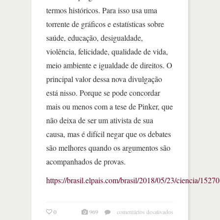
termos históricos. Para isso usa uma
torrente de gráficos e estatísticas sobre
saúde, educação, desigualdade,
violência, felicidade, qualidade de vida,
meio ambiente e igualdade de direitos. O
principal valor dessa nova divulgação
está nisso. Porque se pode concordar
mais ou menos com a tese de Pinker, que
não deixa de ser um ativista de sua
causa, mas é difícil negar que os debates
são melhores quando os argumentos são
acompanhados de provas.
https://brasil.elpais.com/brasil/2018/05/23/ciencia/15
em
0
969
comentários desativados