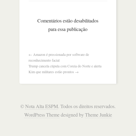
os
números
explicam
o
Comentários estão desabilitados
mundo
para essa publicação
←
Amazon é pressionada por software de
reconhecimento facial
Trump cancela cúpula com Coreia do Norte e alerta
Kim que militares estão prontos
→
©
Nota Alta ESPM
. Todos os direitos reservados.
WordPress Theme
designed by
Theme Junkie