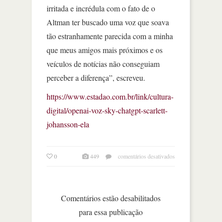
irritada e incrédula com o fato de o
Altman ter buscado uma voz que soava
tão estranhamente parecida com a minha
que meus amigos mais próximos e os
veículos de notícias não conseguiam
perceber a diferença”, escreveu.
https://www.estadao.com.br/link/cultura-
digital/openai-voz-sky-chatgpt-scarlett-
johansson-ela
em
0
449
comentários desativados
openai
tira
voz
do
Comentários estão desabilitados
chatgpt
para essa publicação
após
atriz exigir