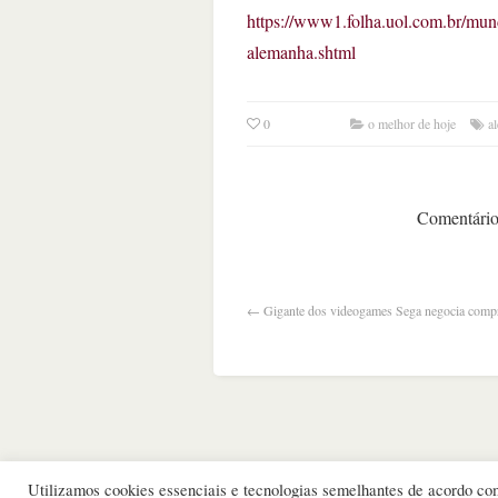
https://www1.folha.uol.com.br/mu
alemanha.shtml
0
o melhor de hoje
a
Comentários
←
Gigante dos videogames Sega negocia compr
Utilizamos cookies essenciais e tecnologias semelhantes de acordo c