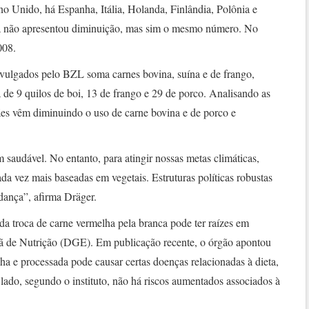
o Unido, há Espanha, Itália, Holanda, Finlândia, Polônia e
a não apresentou diminuição, mas sim o mesmo número. No
008.
vulgados pelo BZL soma carnes bovina, suína e de frango,
a de 9 quilos de boi, 13 de frango e 29 de porco. Analisando as
mães vêm diminuindo o uso de carne bovina e de porco e
saudável. No entanto, para atingir nossas metas climáticas,
ada vez mais baseadas em vegetais. Estruturas políticas robustas
dança”, afirma Dräger.
 da troca de carne vermelha pela branca pode ter raízes em
 de Nutrição (DGE). Em publicação recente, o órgão apontou
a e processada pode causar certas doenças relacionadas à dieta,
 lado, segundo o instituto, não há riscos aumentados associados à