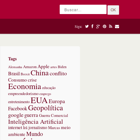
OK
Siga:
Tags
Apple
Amazon
Alemanha
artes
Biden
China
conflito
Brasil
Brexit
Consumo
crise
Economia
educação
empreendedorismo
emprego
EUA
Europa
entretenimento
Geopolítica
Facebook
google
guerra
Guerra Comercial
Inteligência Artificial
internet
meio
jornalismo
Marcas
Irã
Mundo
ambiente