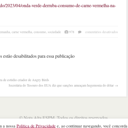
ndo/2023/04/onda-verde-derruba-consumo-de-carne-vermelha-na-
em
lemanha
,
carne vermelha
,
consumo
,
sociedade
978
comentários desativados
onda
verd
derr
cons
 estão desabilitados para essa publicação
de
carne
verm
na
a de estúdio criador de Angry Birds
alem
Secretária do Tesouro dos EUA diz que sanções ameaçam hegemonia do dólar
→
©
Nota Alta ESPM
. Todos os direitos reservados.
WordPress Theme
designed by
Theme Junkie
om a nossa
Política de Privacidade
e, ao continuar navegando, você concord