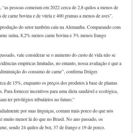
 “as pessoas comeram em 2022 cerca de 2,8 quilos a menos de
 de carne bovina e de vitela e 400 gramas a menos de aves”.
 produção do setor também caiu na Alemanha. Comparando com
carne suína, 8,2% menos carne bovina e 3% menos frango
ssado, vale considerar se o aumento do custo de vida não se
idências empíricas limitadas, no entanto, nossa avaliação é que a
diminuição do consumo de carne”, confirma Dräger.
ca de 15%, enquanto os preços dos produtos à base de plantas
. Para fornecer incentivos para uma dieta saudável e ecológica,
am ter privilégios tributários no futuro.”
dialmente por suas linguiças, comam mais porco do que nós
é muito menor lá do que no Brasil. No ano passado, os
arne, sendo 24 quilos de boi, 37 de frango e 19 de porco.