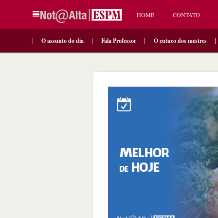
HOME
CONTATO
O assunto do dia
Fala Professor
O cutuco dos mestres