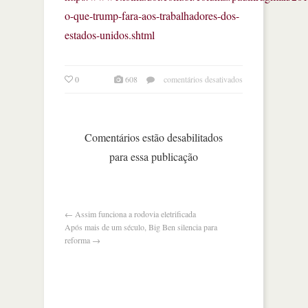
o-que-trump-fara-aos-trabalhadores-dos-
estados-unidos.shtml
em
0
608
comentários desativados
o
que
trump
dirá
Comentários estão desabilitados
aos
para essa publicação
trabalhadores
dos
estados
unidos?
←
Assim funciona a rodovia eletrificada
Após mais de um século, Big Ben silencia para
reforma
→