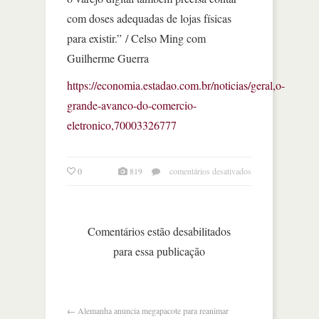
com doses adequadas de lojas físicas
para existir.” / Celso Ming com
Guilherme Guerra
https://economia.estadao.com.br/noticias/geral,o-
grande-avanco-do-comercio-
eletronico,70003326777
em
0
819
comentários desativados
o
grande
avanço
do
Comentários estão desabilitados
comércio
para essa publicação
eletrônico
←
Alemanha anuncia megapacote para reanimar