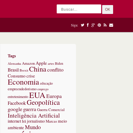
OK
Siga:
Tags
Apple
Amazon
Alemanha
artes
Biden
China
conflito
Brasil
Brexit
Consumo
crise
Economia
educação
empreendedorismo
emprego
EUA
Europa
entretenimento
Geopolítica
Facebook
google
guerra
Guerra Comercial
Inteligência Artificial
internet
meio
jornalismo
Marcas
Irã
Mundo
ambiente