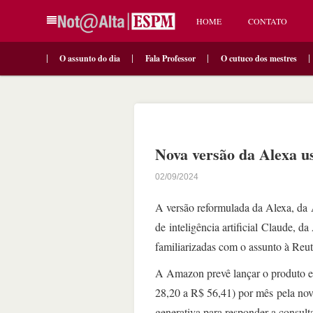
HOME
CONTATO
O assunto do dia
Fala Professor
O cutuco dos mestres
Nova versão da Alexa u
02/09/2024
A versão reformulada da Alexa, da
de inteligência artificial Claude, d
familiarizadas com o assunto à Reut
A Amazon prevê lançar o produto 
28,20 a R$ 56,41) por mês pela no
generativa para responder a consult