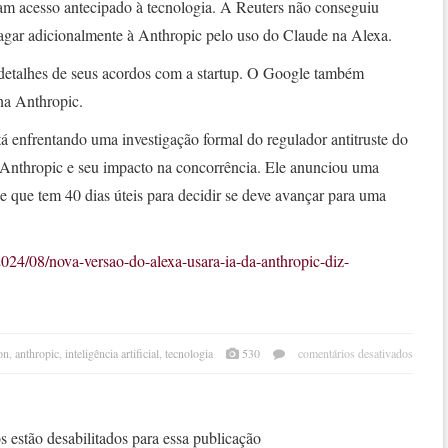
iam acesso antecipado à tecnologia. A Reuters não conseguiu
agar adicionalmente à Anthropic pelo uso do Claude na Alexa.
detalhes de seus acordos com a startup. O Google também
na Anthropic.
tá enfrentando uma investigação formal do regulador antitruste do
Anthropic e seu impacto na concorrência. Ele anunciou uma
se que tem 40 dias úteis para decidir se deve avançar para uma
2024/08/nova-versao-do-alexa-usara-ia-da-anthropic-diz-
em
on
,
anthropic
,
inteligência artificial
,
tecnologia
530
comentários desativados
nova
vers
da
alexa
 estão desabilitados para essa publicação
usará