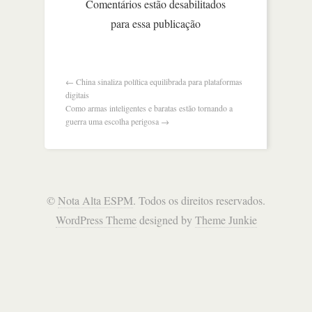
Comentários estão desabilitados
primeiros
para essa publicação
notebooks
criados
para
rodar
agentes
←
China sinaliza política equilibrada para plataformas
de
digitais
ia
Como armas inteligentes e baratas estão tornando a
guerra uma escolha perigosa
→
©
Nota Alta ESPM
. Todos os direitos reservados.
WordPress Theme
designed by
Theme Junkie