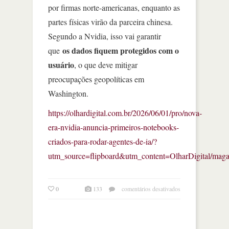
por firmas norte-americanas, enquanto as
partes físicas virão da parceira chinesa.
Segundo a Nvidia, isso vai garantir
os dados fiquem protegidos com o
que
usuário
, o que deve mitigar
preocupações geopolíticas em
Washington.
https://olhardigital.com.br/2026/06/01/pro/nova-
era-nvidia-anuncia-primeiros-notebooks-
criados-para-rodar-agentes-de-ia/?
utm_source=flipboard&utm_content=OlharDigital/maga
em
0
133
comentários desativados
nova
era?
nvidia
anuncia