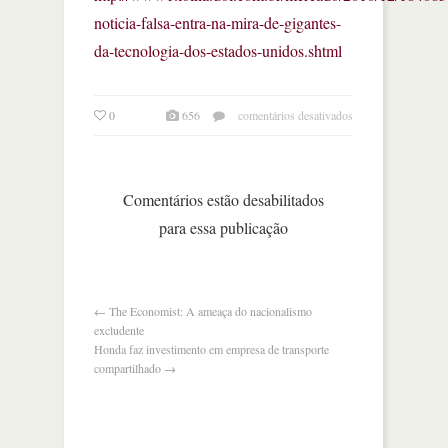
noticia-falsa-entra-na-mira-de-gigantes-
da-tecnologia-dos-estados-unidos.shtml
em
0
656
comentários desativados
notícia
falsa
entra
na
Comentários estão desabilitados
mira
para essa publicação
de
gigantes
da
tecnologia
dos
←
The Economist: A ameaça do nacionalismo
eua
excludente
Honda faz investimento em empresa de transporte
compartilhado
→