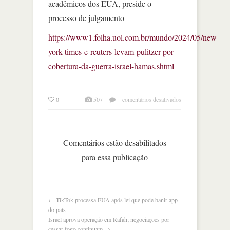
acadêmicos dos EUA, preside o
processo de julgamento
https://www1.folha.uol.com.br/mundo/2024/05/new-
york-times-e-reuters-levam-pulitzer-por-
cobertura-da-guerra-israel-hamas.shtml
em
0
507
comentários desativados
new
york
times
e
Comentários estão desabilitados
reuters
para essa publicação
levam
pulitzer
por
cobertura
da
←
TikTok processa EUA após lei que pode banir app
guerra
do país
Israel aprova operação em Rafah; negociações por
cessar-fogo continuam
→