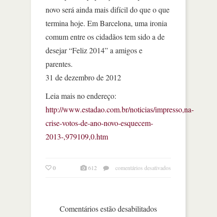
novo será ainda mais difícil do que o que
termina hoje. Em Barcelona, uma ironia
comum entre os cidadãos tem sido a de
desejar “Feliz 2014” a amigos e
parentes.
31 de dezembro de 2012
Leia mais no endereço:
http://www.estadao.com.br/noticias/impresso,na-
crise-votos-de-ano-novo-esquecem-
2013-,979109,0.htm
em
0
612
comentários desativados
na
crise,
votos
de
Comentários estão desabilitados
ano