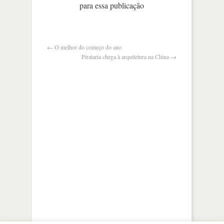
para essa publicação
novo
esquecem
2013
←
O melhor do começo do ano
Pirataria chega à arquitetura na China
→