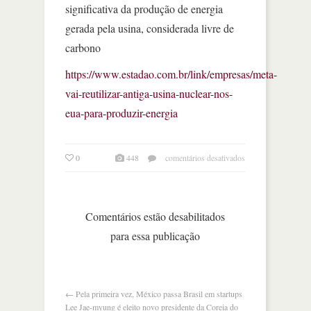
significativa da produção de energia
gerada pela usina, considerada livre de
carbono
https://www.estadao.com.br/link/empresas/meta-
vai-reutilizar-antiga-usina-nuclear-nos-
eua-para-produzir-energia
em
0
448
comentários desativados
meta
vai
reutilizar
antiga
Comentários estão desabilitados
usina
para essa publicação
nuclear
nos
eua
para
produzir
←
Pela primeira vez, México passa Brasil em startups
energia
Lee Jae-myung é eleito novo presidente da Coreia do