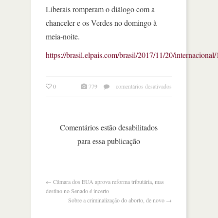
Liberais romperam o diálogo com a
chanceler e os Verdes no domingo à
meia-noite.
https://brasil.elpais.com/brasil/2017/11/20/internacio
em
0
779
comentários desativados
merkel
fracassa
nas
negociações
Comentários estão desabilitados
para
para essa publicação
formar
um
governo
na
alemanha
←
Câmara dos EUA aprova reforma tributária, mas
destino no Senado é incerto
Sobre a criminalização do aborto, de novo
→