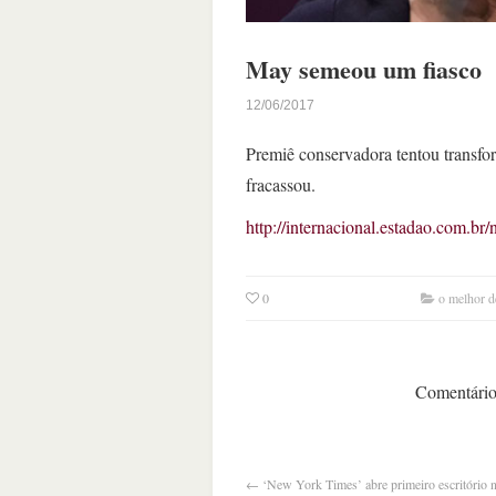
May semeou um fiasco
12/06/2017
Premiê conservadora tentou transfor
fracassou.
http://internacional.estadao.com.b
0
o melhor d
Comentários
←
‘New York Times’ abre primeiro escritório 