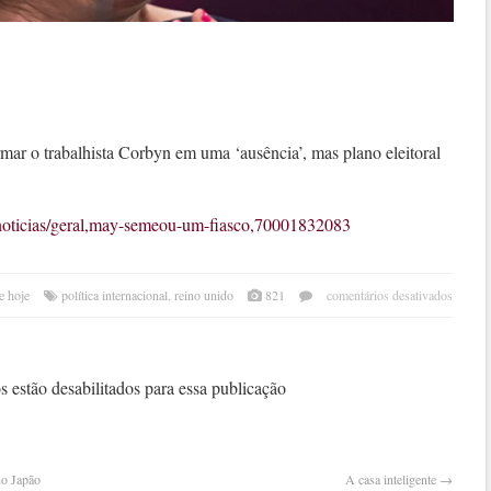
mar o trabalhista Corbyn em uma ‘ausência’, mas plano eleitoral
r/noticias/geral,may-semeou-um-fiasco,70001832083
em
e hoje
política internacional
,
reino unido
821
comentários desativados
may
seme
um
fiasc
 estão desabilitados para essa publicação
no Japão
A casa inteligente
→