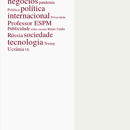
negócios
pandemia
política
Politica
internacional
Privacidade
Professor ESPM
Publicidade
redes sociais
Reino Unido
sociedade
Rússia
tecnologia
Trump
Ucrânia
UE
ou
o