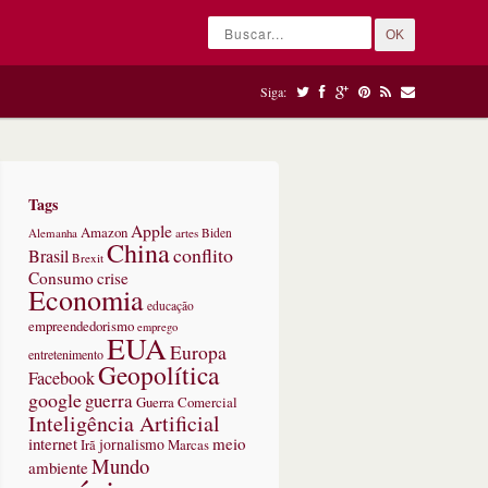
OK
Siga:
Tags
Apple
Amazon
Alemanha
artes
Biden
China
conflito
Brasil
Brexit
Consumo
crise
Economia
educação
empreendedorismo
emprego
EUA
Europa
entretenimento
Geopolítica
Facebook
google
guerra
Guerra Comercial
Inteligência Artificial
internet
meio
jornalismo
Marcas
Irã
Mundo
ambiente