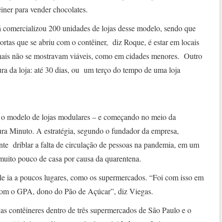
êiner para vender chocolates.
 comercializou 200 unidades de lojas desse modelo, sendo que
rtas que se abriu com o contêiner, diz Roque, é estar em locais
onais não se mostravam viáveis, como em cidades menores. Outro
tura da loja: até 30 dias, ou um terço do tempo de uma loja
r o modelo de lojas modulares – e começando no meio da
ra Minuto. A estratégia, segundo o fundador da empresa,
nte driblar a falta de circulação de pessoas na pandemia, em um
uito pouco de casa por causa da quarentena.
ele ia a poucos lugares, como os supermercados. “Foi com isso em
com o GPA, dono do Pão de Açúcar”, diz Viegas.
as contêineres dentro de três supermercados de São Paulo e o