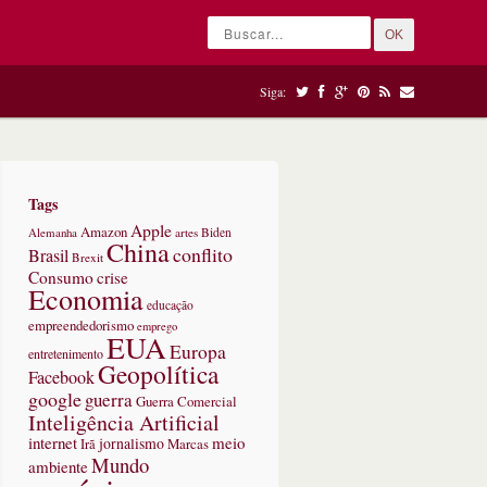
OK
Siga:
Tags
Apple
Amazon
Alemanha
artes
Biden
China
conflito
Brasil
Brexit
Consumo
crise
Economia
educação
empreendedorismo
emprego
EUA
Europa
entretenimento
Geopolítica
Facebook
google
guerra
Guerra Comercial
Inteligência Artificial
internet
meio
jornalismo
Marcas
Irã
Mundo
ambiente