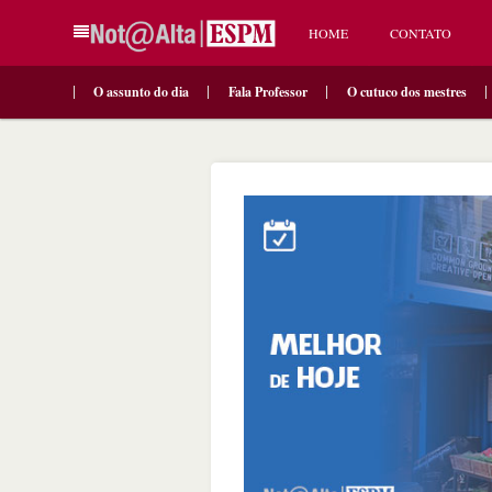
HOME
CONTATO
O assunto do dia
Fala Professor
O cutuco dos mestres