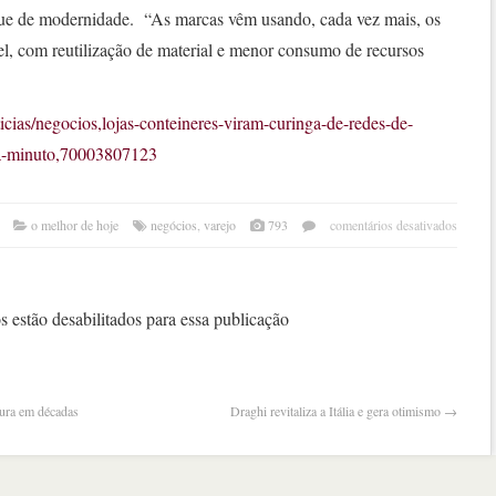
ue de modernidade. “As marcas vêm usando, cada vez mais, os
el, com reutilização de material e menor consumo de recursos
icias/negocios,lojas-conteineres-viram-curinga-de-redes-de-
a-minuto,70003807123
em
o melhor de hoje
negócios
,
varejo
793
comentários desativados
mais
barat
loja
em
 estão desabilitados para essa publicação
contê
vira
“febr
tura em décadas
Draghi revitaliza a Itália e gera otimismo
→