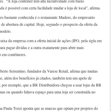
s. “A loja contêiner tem alta lucratividade com baixo
nda é possível com certa facilidade mudar a loja de local”, afirma.
es bastante conhecida é o restaurante Madero, do empresário
 de abertura de capital. Hoje, segundo o prospecto da oferta da
 modelo.
caixa da empresa com a oferta inicial de ações (IPO, pela sigla em
para pagar dívidas e a outra exatamente para abrir mais
o em contêineres.
lberto Serrentino, fundador da Varese Retail, afirma que muitas
ue, além dos benefícios já citados, também tem um apelo de
a, por exemplo, que a BR Distribuidora chegou a usar lojas da BR
mas ou quando faltava espaço para uma loja ser construída no
a Paula Tozzi aponta que as marcas que optam por projetos do