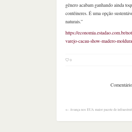
gênero acabam ganhando ainda toq
contêineres. É uma opção sustentáv
naturais.”
https://economia.estadao.com.br/not
varejo-cacau-show-madero-moldur
0
Comentários
←
Avança nos EUA maior pacote de infraestru