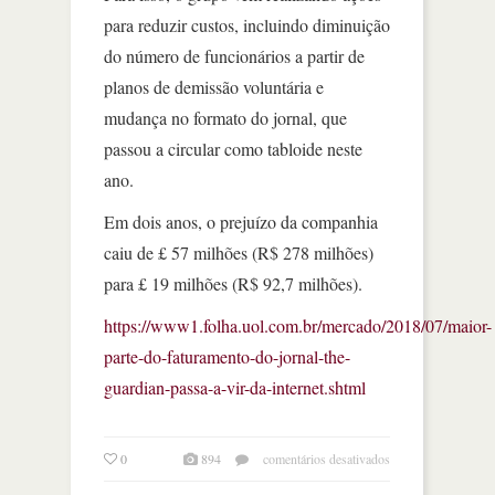
para reduzir custos, incluindo diminuição
do número de funcionários a partir de
planos de demissão voluntária e
mudança no formato do jornal, que
passou a circular como tabloide neste
ano.
Em dois anos, o prejuízo da companhia
caiu de £ 57 milhões (R$ 278 milhões)
para £ 19 milhões (R$ 92,7 milhões).
https://www1.folha.uol.com.br/mercado/2018/07/maior-
parte-do-faturamento-do-jornal-the-
guardian-passa-a-vir-da-internet.shtml
em
0
894
comentários desativados
maior