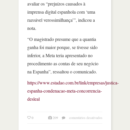
avaliar os “prejuízos causados à
imprensa digital espanhola com ‘uma
razoável verossimilhança’”, indicou a
nota.
“O magistrado presume que a quantia
ganha foi maior porque, se tivesse sido
inferior, a Meta teria apresentado no
procedimento as contas de seu negócio
na Espanha”, ressaltou o comunicado.
https://www.estadao.com.br/link/empresas/justica-
espanha-condenacao-meta-concorrencia-
desleal
em
0
209
comentários desativados
justiça
espanhola