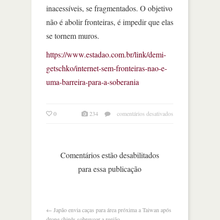
inacessíveis, se fragmentados. O objetivo
não é abolir fronteiras, é impedir que elas
se tornem muros.
https://www.estadao.com.br/link/demi-
getschko/internet-sem-fronteiras-nao-e-
uma-barreira-para-a-soberania
em
0
234
comentários desativados
internet
sem
fronteiras
não
Comentários estão desabilitados
é
para essa publicação
barreira
para
a
soberania
←
Japão envia caças para área próxima a Taiwan após
drone chinês sobrevoar a região