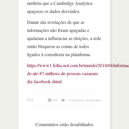
também que a Cambridge Analytica
apagasse os dados desviados.
Diante das revelações de que as
informações não foram apagadas e
ajudaram a influenciar as eleições, a rede
então bloqueou as contas de todos
ligados à consultoria na plataforma.
https://www1.folha.uol.com.br/mundo/2018/04/informa
de-ate-87-milhoes-de-pessoas-vazaram-
diz-facebook.shtml
em
0
763
comentários desativados
informações
de
até
87
Comentários estão desabilitados
milhões