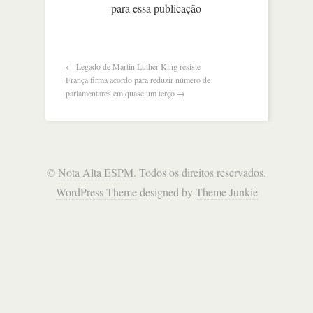
para essa publicação
de
pessoas
vazaram,
diz
facebook
←
Legado de Martin Luther King resiste
França firma acordo para reduzir número de
parlamentares em quase um terço
→
©
Nota Alta ESPM
. Todos os direitos reservados.
WordPress Theme
designed by
Theme Junkie