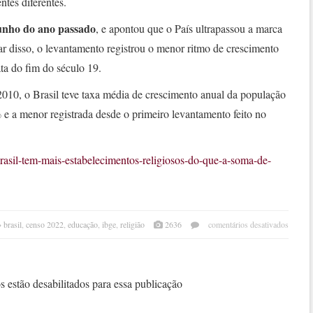
tes diferentes.
junho do ano passado
, e apontou que o País ultrapassou a marca
r disso, o levantamento registrou o menor ritmo de crescimento
ata do fim do século 19.
2010, o Brasil teve taxa média de crescimento anual da população
 e a menor registrada desde o primeiro levantamento feito no
brasil-tem-mais-estabelecimentos-religiosos-do-que-a-soma-de-
em
brasil
,
censo 2022
,
educação
,
ibge
,
religião
2636
comentários desativados
ibge:
brasi
tem
mais
 estão desabilitados para essa publicação
igrej
e