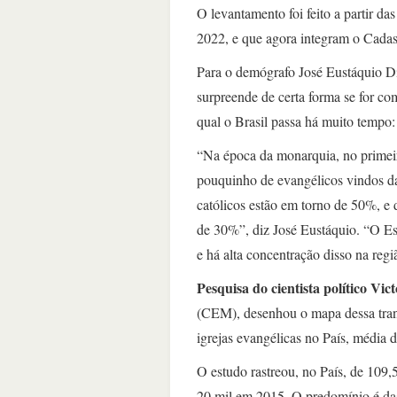
O levantamento foi feito a partir d
2022, e que agora integram o Cadas
Para o demógrafo José Eustáquio Di
surpreende de certa forma se for c
qual o Brasil passa há muito tempo: 
“Na época da monarquia, no primeir
pouquinho de evangélicos vindos da
católicos estão em torno de 50%, e
de 30%”, diz José Eustáquio. “O Esta
e há alta concentração disso na reg
Pesquisa do cientista político Vic
(CEM), desenhou o mapa dessa trans
igrejas evangélicas no País, média 
O estudo rastreou, no País, de 109,
20 mil em 2015. O predomínio é das