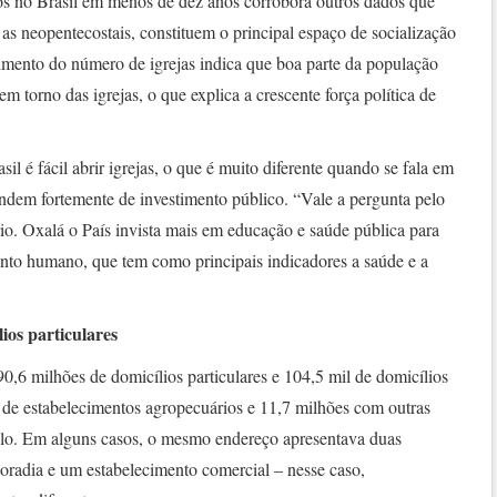
os no Brasil em menos de dez anos corrobora outros dados que
 as neopentecostais, constituem o principal espaço de socialização
cimento do número de igrejas indica que boa parte da população
em torno das igrejas, o que explica a crescente força política de
il é fácil abrir igrejas, o que é muito diferente quando se fala em
endem fortemente de investimento público. “Vale a pergunta pelo
ário. Oxalá o País invista mais em educação e saúde pública para
ento humano, que tem como principais indicadores a saúde e a
ios particulares
,6 milhões de domicílios particulares e 104,5 mil de domicílios
s de estabelecimentos agropecuários e 11,7 milhões com outras
plo. Em alguns casos, o mesmo endereço apresentava duas
oradia e um estabelecimento comercial – nesse caso,