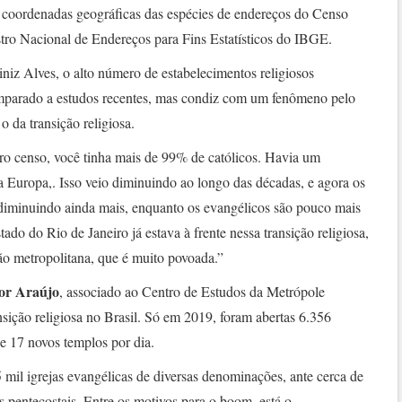
as coordenadas geográficas das espécies de endereços do Censo
tro Nacional de Endereços para Fins Estatísticos do IBGE.
niz Alves, o alto número de estabelecimentos religiosos
omparado a estudos recentes, mas condiz com um fenômeno pelo
o da transição religiosa.
o censo, você tinha mais de 99% de católicos. Havia um
 Europa,. Isso veio diminuindo ao longo das décadas, e agora os
 diminuindo ainda mais, enquanto os evangélicos são pouco mais
do do Rio de Janeiro já estava à frente nessa transição religiosa,
ião metropolitana, que é muito povoada.”
tor Araújo
, associado ao Centro de Estudos da Metrópole
ição religiosa no Brasil. Só em 2019, foram abertas 6.356
de 17 novos templos por dia.
5 mil igrejas evangélicas de diversas denominações, ante cerca de
 pentecostais. Entre os motivos para o boom, está o