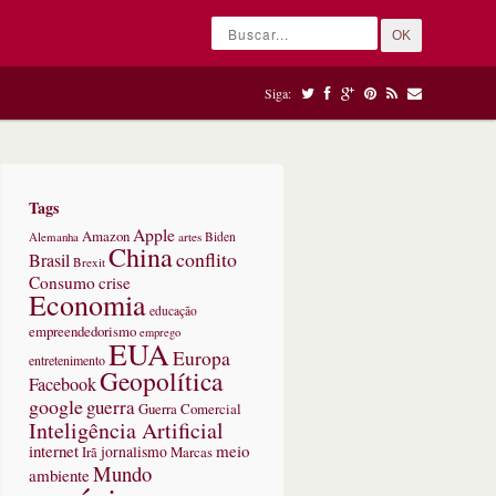
OK
Siga:
Tags
Apple
Amazon
Alemanha
artes
Biden
China
conflito
Brasil
Brexit
Consumo
crise
Economia
educação
empreendedorismo
emprego
EUA
Europa
entretenimento
Geopolítica
Facebook
google
guerra
Guerra Comercial
Inteligência Artificial
internet
meio
jornalismo
Marcas
Irã
Mundo
ambiente