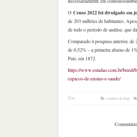
necessariamente em cômodos/ambien
Censo 2022 foi divulgado em 
O
de 203 milhões de habitantes. Apesa
de todo o período de análise, que d
Comparado à pesquisa anterior, de 
de 0,52% – a primeira abaixo de 1%
País, em 1872.
https://www.estadao.com.br/brasil/
espacos-de-ensino-e-saude/
0
o melhor de hoje
Comentários