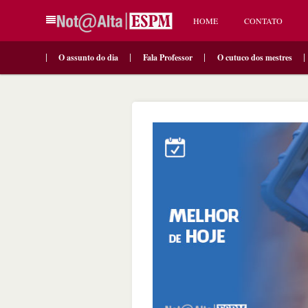
HOME
CONTATO
O assunto do dia
Fala Professor
O cutuco dos mestres