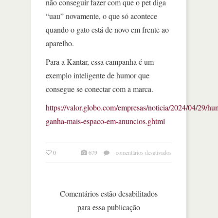
não conseguir fazer com que o pet diga
“uau” novamente, o que só acontece
quando o gato está de novo em frente ao
aparelho.
Para a Kantar, essa campanha é um
exemplo inteligente de humor que
consegue se conectar com a marca.
https://valor.globo.com/empresas/noticia/2024/04/29/hu
ganha-mais-espaco-em-anuncios.ghtml
em
0
679
comentários desativados
humor
ganha
mais
espaço
Comentários estão desabilitados
em
para essa publicação
anúncios