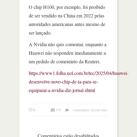
O chip H100, por exemplo, foi proibido
de ser vendido na China em 2022 pelas
autoridades americanas antes mesmo de
ser lançado.
A Nvidia não quis comentar, enquanto a
Huawei não respondeu imediatamente a
um pedido de comentário da Reuters.
https://www1.folha.uol.com.br/tec/2025/04/huawei-
desenvolve-novo-chip-de-ia-para-se-
equiparar-a-nvidia-diz-jornal.shtml
em
0
373
comentários desativados
huawei
desenvolve
novo
chip
Comentários estão desabilitados