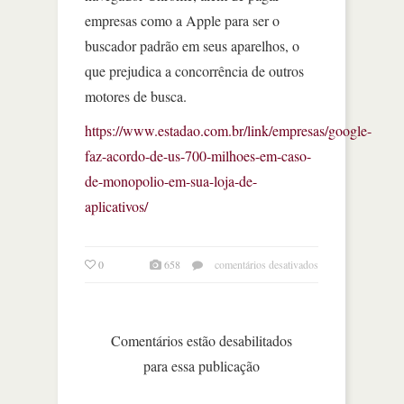
empresas como a Apple para ser o
buscador padrão em seus aparelhos, o
que prejudica a concorrência de outros
motores de busca.
https://www.estadao.com.br/link/empresas/google-
faz-acordo-de-us-700-milhoes-em-caso-
de-monopolio-em-sua-loja-de-
aplicativos/
em
0
658
comentários desativados
google
faz
acordo
em
Comentários estão desabilitados
caso
para essa publicação
de
monopólio
em