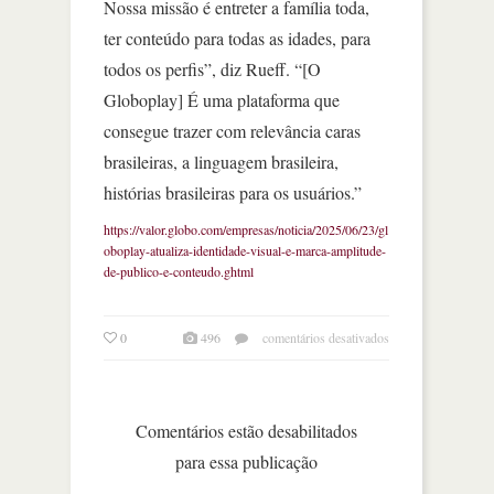
Nossa missão é entreter a família toda,
ter conteúdo para todas as idades, para
todos os perfis”, diz Rueff. “[O
Globoplay] É uma plataforma que
consegue trazer com relevância caras
brasileiras, a linguagem brasileira,
histórias brasileiras para os usuários.”
https://valor.globo.com/empresas/noticia/2025/06/23/gl
oboplay-atualiza-identidade-visual-e-marca-amplitude-
de-publico-e-conteudo.ghtml
em
0
496
comentários desativados
globoplay
atualiza
identidade
visual
Comentários estão desabilitados
e
para essa publicação
marca
amplitude