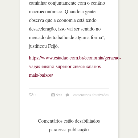
caminhar conjuntamente com o cenário
macroeconômico. Quando a gente
observa que a economia está tendo
desaceleração, isso vai ser sentido no
mercado de trabalho de alguma forma”,
justificou Feijó.
https://www.estadao.com.br/economia/geracao-
vagas-ensino-superior-cresce-salarios-
mais-baixos/
em
0
590
comentários desativados
geração
de
vagas
com
Comentários estão desabilitados
ensino
para essa publicação
superior
cresce