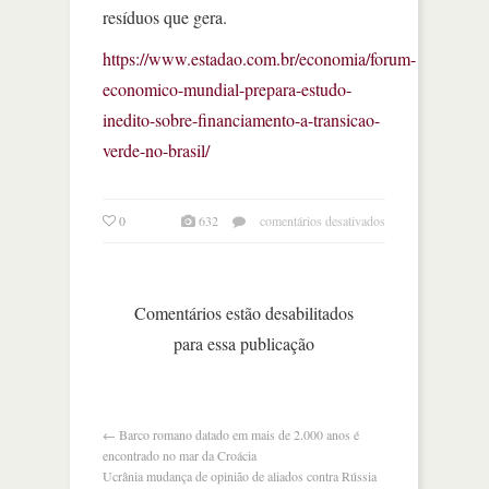
resíduos que gera.
https://www.estadao.com.br/economia/forum-
economico-mundial-prepara-estudo-
inedito-sobre-financiamento-a-transicao-
verde-no-brasil/
em
0
632
comentários desativados
fórum
econômico
mundial
prepara
Comentários estão desabilitados
estudo
para essa publicação
inédito
sobre
transição
verde
←
Barco romano datado em mais de 2.000 anos é
encontrado no mar da Croácia
Ucrânia mudança de opinião de aliados contra Rússia