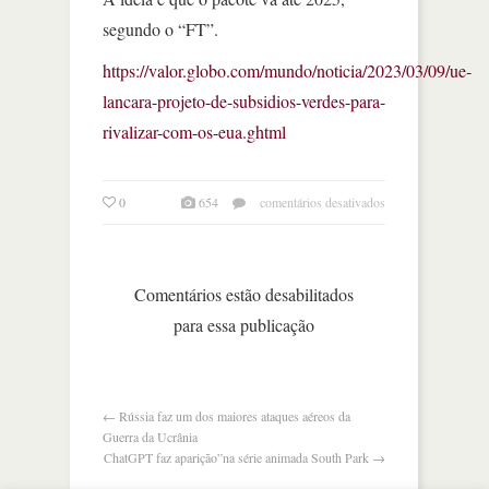
segundo o “FT”.
https://valor.globo.com/mundo/noticia/2023/03/09/ue-
lancara-projeto-de-subsidios-verdes-para-
rivalizar-com-os-eua.ghtml
em
0
654
comentários desativados
europa
reage
e
libera
Comentários estão desabilitados
subsídios
para essa publicação
a
setor
verde
←
Rússia faz um dos maiores ataques aéreos da
Guerra da Ucrânia
ChatGPT faz aparição”na série animada South Park
→