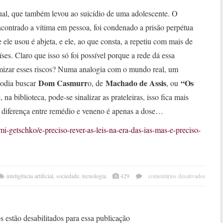
tual, que também levou ao suicídio de uma adolescente. O
ncontrado a vítima em pessoa, foi condenado a prisão perpétua
 ele usou é abjeta, e ele, ao que consta, a repetiu com mais de
ses. Claro que isso só foi possível porque a rede dá essa
mizar esses riscos? Numa analogia com o mundo real, um
Dom Casmurr
Machado de Assis
“Os
podia buscar
o, de
, ou
, na biblioteca, pode-se sinalizar as prateleiras, isso fica mais
, a diferença entre remédio e veneno é apenas a dose…
i-getschko/e-preciso-rever-as-leis-na-era-das-ias-mas-e-preciso-
em
inteligência artificial
,
sociedade
,
tecnologia
429
comentários desativados
é
preci
rever
as
 estão desabilitados para essa publicação
leis