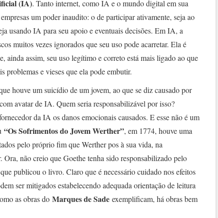
ficial (IA)
. Tanto internet, como IA e o mundo digital em sua
empresas um poder inaudito: o de participar ativamente, seja ao
seja usando IA para seu apoio e eventuais decisões. Em IA, a
scos muitos vezes ignorados que seu uso pode acarretar. Ela é
, ainda assim, seu uso legítimo e correto está mais ligado ao que
is problemas e vieses que ela pode embutir.
que houve um suicídio de um jovem, ao que se diz causado por
om avatar de IA. Quem seria responsabilizável por isso?
o fornecedor da IA os danos emocionais causados. E esse não é um
“Os Sofrimentos do Jovem Werther”
u
, em 1774, houve uma
itados pelo próprio fim que Werther pos à sua vida, na
r. Ora, não creio que Goethe tenha sido responsabilizado pelo
que publicou o livro. Claro que é necessário cuidado nos efeitos
odem ser mitigados estabelecendo adequada orientação de leitura
Marques de Sade
 como as obras do
exemplificam, há obras bem