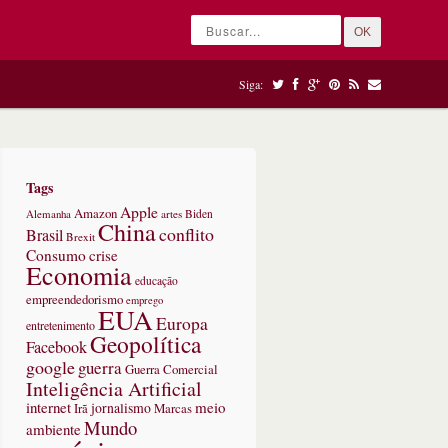
OK
Siga:
Tags
Apple
Amazon
Alemanha
artes
Biden
China
conflito
Brasil
Brexit
Consumo
crise
Economia
educação
empreendedorismo
emprego
EUA
Europa
entretenimento
Geopolítica
Facebook
google
guerra
Guerra Comercial
Inteligência Artificial
internet
meio
jornalismo
Marcas
Irã
Mundo
ambiente