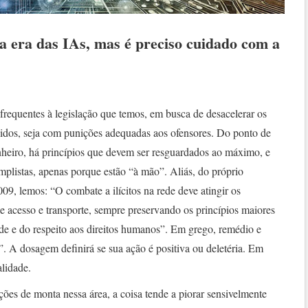
 na era das IAs, mas é preciso cuidado com a
 frequentes à legislação que temos, em busca de desacelerar os
ndidos, seja com punições adequadas aos ofensores. Do ponto de
nheiro, há princípios que devem ser resguardados ao máximo, e
implistas, apenas porque estão “à mão”. Aliás, do próprio
9, lemos: “O combate a ilícitos na rede deve atingir os
de acesso e transporte, sempre preservando os princípios maiores
ade e do respeito aos direitos humanos”. Em grego, remédio e
. A dosagem definirá se sua ação é positiva ou deletéria. Em
lidade.
ções de monta nessa área, a coisa tende a piorar sensivelmente