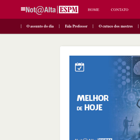
HOME
CONTATO
O assunto do dia
Fala Professor
O cutuco dos mestres