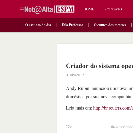
HOME
CONTATO
O assunto do dia
Fala Professor
O cutuco dos mestres
Criador do sistema ope
31/05/2017
Andy Rubin, anunciou um novo um sm
doméstica por sua nova companhia E
Leia mais em:
http://br.reuters.
0
o melhor de