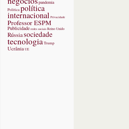
negócios
pandemia
política
Politica
ma
internacional
cional
Privacidade
Professor ESPM
oid
a
Publicidade
redes sociais
Reino Unido
sociedade
Rússia
tphone
tecnologia
Trump
Ucrânia
UE