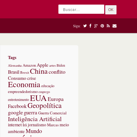
OK
Siga:
Tags
Apple
Amazon
Alemanha
artes
Biden
China
conflito
Brasil
Brexit
Consumo
crise
Economia
educação
empreendedorismo
emprego
EUA
Europa
entretenimento
Geopolítica
Facebook
google
guerra
Guerra Comercial
Inteligência Artificial
internet
meio
jornalismo
Marcas
Irã
Mundo
ambiente
or