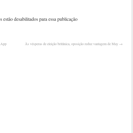
do
siste
opera
 estão desabilitados para essa publicação
andr
revel
novo
smar
tsApp
Às vésperas de eleição britânica, oposição reduz vantagem de May
→