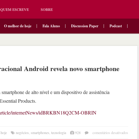
QUEM ESCREVE
SOBRE
O melhor de hoje
Fala Aluno
Discussion Paper
Podcast
racional Android revela novo smartphone
artphone de alto nível e um dispositivo de assistência
ssential Products.
com/article/internetNews/idBRKBN18Q2CM-OBRIN
em
 hoje
negócios
,
smartphones
,
tecnologia
928
comentários desativados
criad