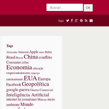
OK
Siga:
Tags
Apple
Amazon
Alemanha
artes
Biden
China
conflito
Brasil
Brexit
Consumo
crise
Economia
educação
empreendedorismo
emprego
EUA
Europa
entretenimento
Geopolítica
Facebook
google
guerra
Guerra Comercial
Inteligência Artificial
internet
meio
jornalismo
Marcas
Irã
Mundo
ambiente