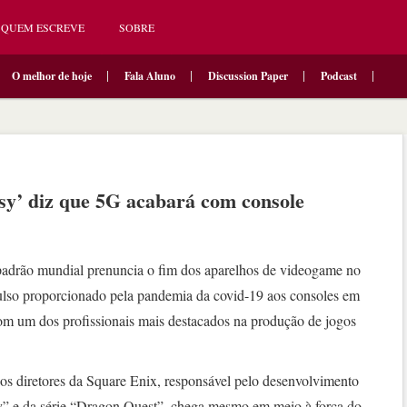
QUEM ESCREVE
SOBRE
O melhor de hoje
Fala Aluno
Discussion Paper
Podcast
asy’ diz que 5G acabará com console
adrão mundial prenuncia o fim dos aparelhos de videogame no
lso proporcionado pela pandemia da covid-19 aos consoles em
m um dos profissionais mais destacados na produção de jogos
s diretores da Square Enix, responsável pelo desenvolvimento
y” e da série “Dragon Quest”, chega mesmo em meio à força do