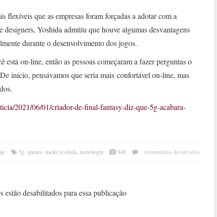
s flexíveis que as empresas foram forçadas a adotar com a
e designers, Yoshida admitiu que houve algumas desvantagens
almente durante o desenvolvimento dos jogos.
ocê está on-line, então as pessoas começaram a fazer perguntas o
“De início, pensávamos que seria mais confortável on-line, mas
ados.
ticia/2021/06/01/criador-de-final-fantasy-diz-que-5g-acabara-
em
oje
5g
,
games
,
naoki yoshida
,
tecnologia
948
comentários desativados
criad
de
‘final
fanta
 estão desabilitados para essa publicação
diz
que
5g