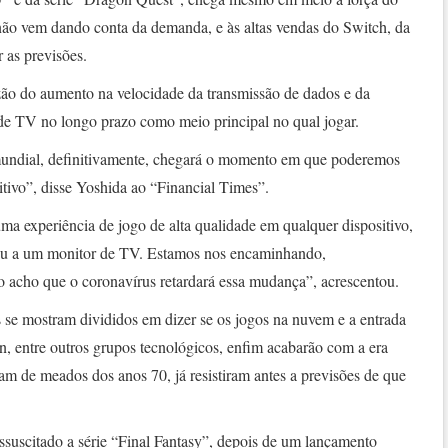
 não vem dando conta da demanda, e às altas vendas do Switch, da
 as previsões.
zão do aumento na velocidade da transmissão de dados e da
de TV no longo prazo como meio principal no qual jogar.
undial, definitivamente, chegará o momento em que poderemos
sitivo”, disse Yoshida ao “Financial Times”.
a experiência de jogo de alta qualidade em qualquer dispositivo,
ou a um monitor de TV. Estamos nos encaminhando,
ão acho que o coronavírus retardará essa mudança”, acrescentou.
 se mostram divididos em dizer se os jogos na nuvem e a entrada
 entre outros grupos tecnológicos, enfim acabarão com a era
am de meados dos anos 70, já resistiram antes a previsões de que
ssuscitado a série “Final Fantasy”, depois de um lançamento