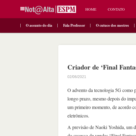
HOME
CONTATO
O assunto do dia
Fala Professor
O cutuco dos mestres
Criador de ‘Final Fant
02/06/2021
O advento da tecnologia 5G como p
longo prazo, mesmo depois do impu
um primeiro momento, de acordo co
eletrônicos.
A previsão de Naoki Yoshida, um do
do sucesso de vendas “Final Fantas