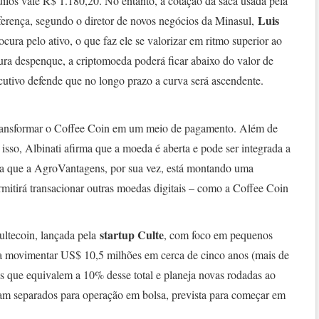
uilos vale R$ 1.180,20. No entanto, a cotação da saca usada pela
Luis
ferença, segundo o diretor de novos negócios da Minasul,
cura pelo ativo, o que faz ele se valorizar em ritmo superior ao
cura despenque, a criptomoeda poderá ficar abaixo do valor de
utivo defende que no longo prazo a curva será ascendente.
ransformar o Coffee Coin em um meio de pagamento. Além de
isso, Albinati afirma que a moeda é aberta e pode ser integrada a
ma que a AgroVantagens, por sua vez, está montando uma
ermitirá transacionar outras moedas digitais – como a Coffee Coin
startup Culte
Cultecoin, lançada pela
, com foco em pequenos
ta movimentar US$ 10,5 milhões em cerca de cinco anos (mais de
s que equivalem a 10% desse total e planeja novas rodadas ao
am separados para operação em bolsa, prevista para começar em