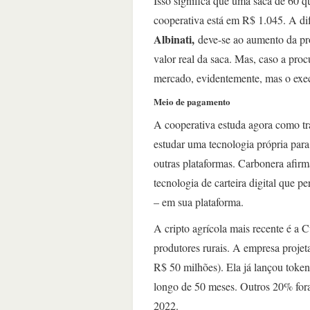
Isso significa que uma saca de 60 q
cooperativa está em R$ 1.045. A di
Albinati,
deve-se ao aumento da pro
valor real da saca. Mas, caso a pro
mercado, evidentemente, mas o exec
Meio de pagamento
A cooperativa estuda agora como t
estudar uma tecnologia própria para 
outras plataformas. Carbonera afir
tecnologia de carteira digital que p
– em sua plataforma.
A cripto agrícola mais recente é a 
produtores rurais. A empresa proje
R$ 50 milhões). Ela já lançou token
longo de 50 meses. Outros 20% for
2022.