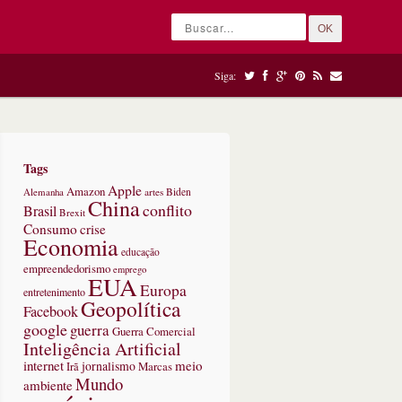
OK
Siga:
Tags
Apple
Amazon
Alemanha
artes
Biden
China
conflito
Brasil
Brexit
Consumo
crise
Economia
educação
empreendedorismo
emprego
EUA
Europa
entretenimento
Geopolítica
Facebook
google
guerra
Guerra Comercial
Inteligência Artificial
internet
meio
jornalismo
Marcas
Irã
Mundo
ambiente