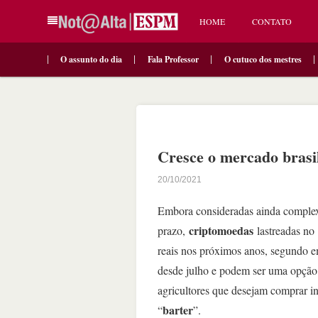
HOME
CONTATO
O assunto do dia
Fala Professor
O cutuco dos mestres
Cresce o mercado brasil
20/10/2021
Embora consideradas ainda complexa
criptomoedas
prazo,
lastreadas no
reais nos próximos anos, segundo e
desde julho e podem ser uma opção 
agricultores que desejam comprar 
barter
“
”.