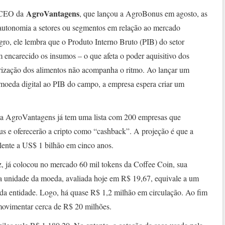
AgroVantagens
 CEO da
, que lançou a AgroBonus em agosto, as
 autonomia a setores ou segmentos em relação ao mercado
agro, ele lembra que o Produto Interno Bruto (PIB) do setor
 encarecido os insumos – o que afeta o poder aquisitivo dos
lorização dos alimentos não acompanha o ritmo. Ao lançar um
moeda digital ao PIB do campo, a empresa espera criar um
da AgroVantagens já tem uma lista com 200 empresas que
 e oferecerão a cripto como “cashback”. A projeção é que a
ente a US$ 1 bilhão em cinco anos.
z, já colocou no mercado 60 mil tokens da Coffee Coin, sua
a unidade da moeda, avaliada hoje em R$ 19,67, equivale a um
 da entidade. Logo, há quase R$ 1,2 milhão em circulação. Ao fim
 movimentar cerca de R$ 20 milhões.