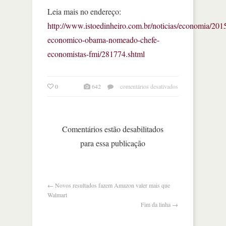
Leia mais no endereço:
http://www.istoedinheiro.com.br/noticias/economia/201
economico-obama-nomeado-chefe-
economistas-fmi/281774.shtml
em
0
642
comentários desativados
conselheiro
econômico
de
obama
Comentários estão desabilitados
é
para essa publicação
nomeado
chefe
de
economistas
do
←
Novos resultados fazem Amazon valer mais que
fmi
Walmart
Fim da linha
→