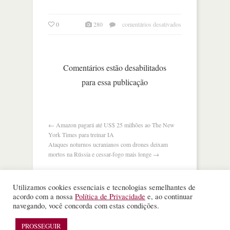
em
0
280
comentários desativados
como
a
microsoft
virou
Comentários estão desabilitados
a
para essa publicação
segunda
empresa
a
romper
a
←
Amazon pagará até US$ 25 milhões ao The New
marca
York Times para treinar IA
de
Ataques noturnos ucranianos com drones deixam
us$
mortos na Rússia e cessar-fogo mais longe
→
4
trilhões
Utilizamos cookies essenciais e tecnologias semelhantes de
acordo com a nossa
Política de Privacidade
e, ao continuar
navegando, você concorda com estas condições.
©
Nota Alta ESPM
. Todos os direitos reservados.
PROSSEGUIR
WordPress Theme
designed by
Theme Junkie