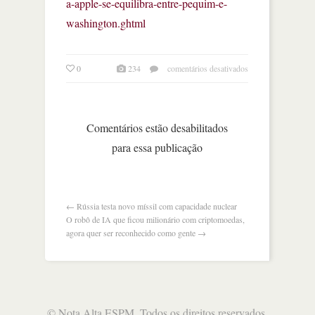
a-apple-se-equilibra-entre-pequim-e-
washington.ghtml
em
0
234
comentários desativados
como
a
apple
se
Comentários estão desabilitados
equilibra
para essa publicação
entre
pequim
e
washington
←
Rússia testa novo míssil com capacidade nuclear
O robô de IA que ficou milionário com criptomoedas,
agora quer ser reconhecido como gente
→
©
Nota Alta ESPM
. Todos os direitos reservados.