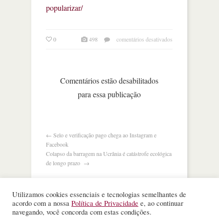
popularizar/
em
0
498
comentários desativados
com
vision
pro,
apple
Comentários estão desabilitados
dá
para essa publicação
última
chance
de
metaverso
se
←
Selo e verificação pago chega ao Instagram e
popularizar
Facebook
Colapso da barragem na Ucrânia é catástrofe ecológica
de longo prazo
→
Utilizamos cookies essenciais e tecnologias semelhantes de
acordo com a nossa
Política de Privacidade
e, ao continuar
navegando, você concorda com estas condições.
©
Nota Alta ESPM
. Todos os direitos reservados.