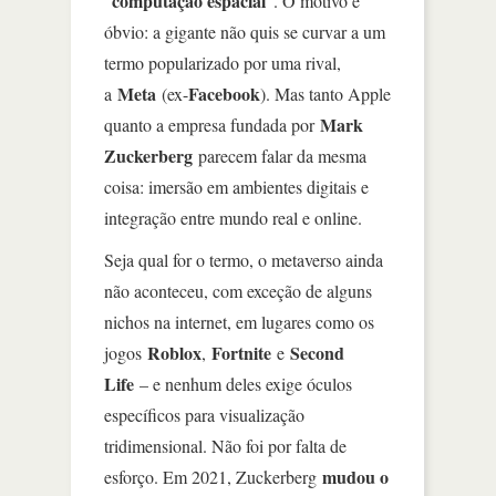
computação espacial
“
”. O motivo é
óbvio: a gigante não quis se curvar a um
termo popularizado por uma rival,
Meta
Facebook
a
(ex-
). Mas tanto Apple
Mark
quanto a empresa fundada por
Zuckerberg
parecem falar da mesma
coisa: imersão em ambientes digitais e
integração entre mundo real e online.
Seja qual for o termo, o metaverso ainda
não aconteceu, com exceção de alguns
nichos na internet, em lugares como os
Roblox
Fortnite
Second
jogos
,
e
Life
– e nenhum deles exige óculos
específicos para visualização
tridimensional. Não foi por falta de
mudou o
esforço. Em 2021, Zuckerberg