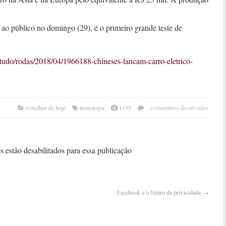
ao público no domingo (29), é o primeiro grande teste de
tudo/rodas/2018/04/1966188-chineses-lancam-carro-eletrico-
em
o melhor de hoje
tecnologia
1155
comentários desativados
chine
lanç
carro
elétr
 estão desabilitados para essa publicação
prod
por
impr
3d
Facebook e o futuro da privacidade
→