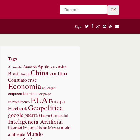
OK
Siga:
Tags
Apple
Amazon
Alemanha
artes
Biden
China
conflito
Brasil
Brexit
Consumo
crise
Economia
educação
empreendedorismo
emprego
EUA
Europa
entretenimento
Geopolítica
Facebook
google
guerra
Guerra Comercial
Inteligência Artificial
internet
meio
jornalismo
Marcas
Irã
Mundo
ambiente