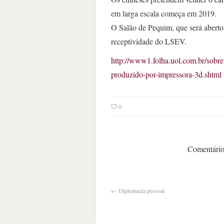
em larga escala começa em 2019.
O Salão de Pequim, que será aberto 
receptividade do LSEV.
http://www1.folha.uol.com.br/sobre
produzido-por-impressora-3d.shtml
0
Comentários
←
Diplomacia pessoal