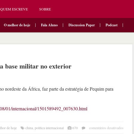
QUEM ESCREVE
SOBRE
O melhor de hoje
Fala Aluno
Discussion Paper
Podcast
 base militar no exterior
no nordeste da África, faz parte da estratégia de Pequim para
017/08/01/internacional/1501589492_007630.html
em
lhor de hoje
china
,
política internacional
670
comentários desativados
china