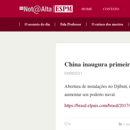
HOME
CONTATO
O assunto do dia
Fala Professor
O cutuco dos mestres
China inaugura primeira
03/08/2017
Abertura de instalações no Djibuti, 
aumentar seu poderio naval.
https://brasil.elpais.com/brasil/2
0
o me