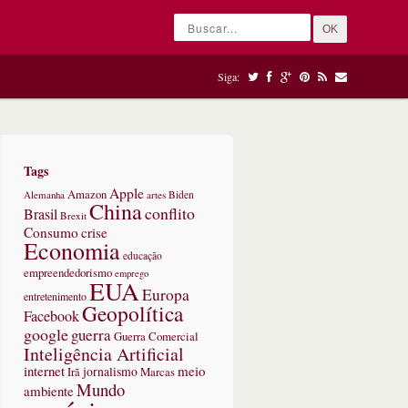
OK
Siga:
Tags
Apple
Amazon
Alemanha
artes
Biden
China
conflito
Brasil
Brexit
Consumo
crise
Economia
educação
empreendedorismo
emprego
EUA
Europa
entretenimento
Geopolítica
Facebook
google
guerra
Guerra Comercial
Inteligência Artificial
internet
meio
jornalismo
Marcas
Irã
Mundo
ambiente