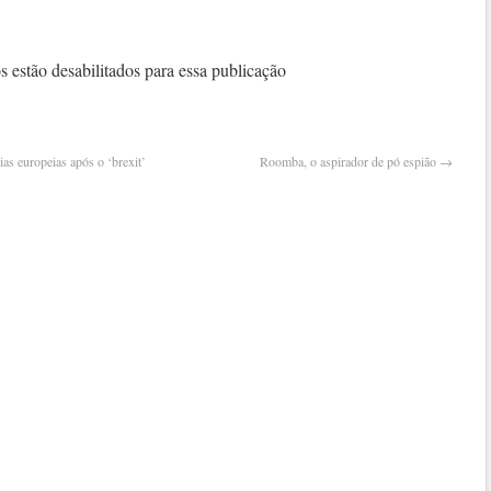
inau
prime
base
 estão desabilitados para essa publicação
milit
no
exter
as europeias após o ‘brexit’
Roomba, o aspirador de pó espião
→