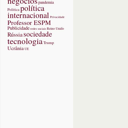
negócios
pandemia
gura
política
Politica
ira
internacional
Privacidade
Professor ESPM
ar
Publicidade
redes sociais
Reino Unido
sociedade
ior
Rússia
tecnologia
Trump
Ucrânia
UE