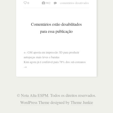
em
0
902
comentários desativados
china
dá
baile
em
Comentários estão desabilitados
internet
para essa publicação
das
coisas
←
GM aposta em impressão 3D para produzir
autopeças mais leves e baratas
Kim agora já é confiável para 78% dos sul-coreanos
→
©
Nota Alta ESPM
. Todos os direitos reservados.
WordPress Theme
designed by
Theme Junkie