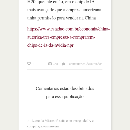
H20, que, até então, era o chip de IA
mais avançado que a empresa americana
tinha permissão para vender na China
https://www.estadao.com.br/economia/china-
autoriza-tres-empresas-a-comprarem-
chips-de-ia-da-nvidia-npr
em
0
268
comentários desativados
china
autoriza
três
empresas
Comentários estão desabilitados
a
para essa publicação
comprarem
chips
de
ia
da
←
Lucro da Microsoft salta com avanço de IA e
nvidia
computação em nuvem