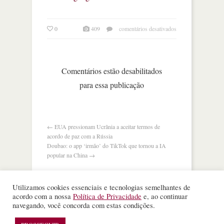
em
0
409
comentários desativados
chatgpt
lança
atlas,
navegador
Comentários estão desabilitados
com
para essa publicação
ia
para
desafiar
google
chrome
←
EUA pressionam Ucrânia a aceitar termos de
acordo de paz com a Rússia
Doubao: o app ‘irmão’ do TikTok que tornou a IA
popular na China
→
Utilizamos cookies essenciais e tecnologias semelhantes de
acordo com a nossa
Política de Privacidade
e, ao continuar
navegando, você concorda com estas condições.
©
Nota Alta ESPM
. Todos os direitos reservados.