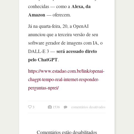
Alexa, da
conhecidas — como a
Amazon
— oferecem.
Já na quarta-feira, 20, a OpenAI
anunciou que a terceira versão de seu
software gerador de imagens com IA, o
será acessado direto
DALL-E 3 —
pelo ChatGPT
.
https://www.estadao.com.br/link/openai-
chagpt-tempo-real-internet-responder-
perguntas-nprei/
em
3
1536
comentários desativados
chatgpt
agora
navega
na
Comentários estão desabilitados