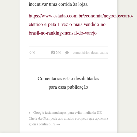
incentivar uma corrida às lojas.
https://www.estadao.com.br/economia/negocios/carro-
eletrico-e-pela-1-vez-o-mais-vendido-no-
brasil-no-ranking-mensal-do-varejo
em
0
260
comentários desativados
carro
elétrico
é
pela
Comentários estão desabilitados
1ª
para essa publicação
vez
o
mais
vendido
no
←
Google testa mudanças para evitar multa da UE
brasil,
Chefe da Otan pede aos aliados europeus que apoiem a
no
guerra contra o Irã
→
ranking
mensal