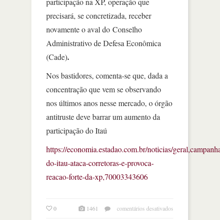
participação na XP, operação que
precisará, se concretizada, receber
novamente o aval do
Conselho
Administrativo de Defesa Econômica
.
(Cade)
Nos bastidores, comenta-se que, dada a
concentração que vem se observando
nos últimos anos nesse mercado, o órgão
antitruste deve barrar um aumento da
participação do Itaú
https://economia.estadao.com.br/noticias/geral,campanh
do-itau-ataca-corretoras-e-provoca-
reacao-forte-da-xp,70003343606
em
0
1461
comentários desativados
campanha