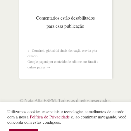
do
itaú
critica
Comentários estão desabilitados
agentes
para essa publicação
autônomos
e
provoca
reação
da
←
Comércio global dá sinais de reação e evita pior
xp
cenário
Google pagará por conteúdo de editoras no Brasil e
outros países
→
©
Nota Alta ESPM
. Todos os direitos reservados.
WordPress Theme
designed by
Theme Junkie
Utilizamos cookies essenciais e tecnologias semelhantes de acordo
com a nossa
Política de Privacidade
e, ao continuar navegando, você
concorda com estas condições.