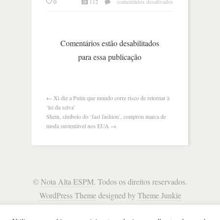
em
0
112
comentários desativados
blue
origin,
de
jeff
Comentários estão desabilitados
bezos,
para essa publicação
planeja
expansão
de
us$
600
←
Xi diz a Putin que mundo corre risco de retornar à
milhões
‘lei da selva’
na
Shein, símbolo do ‘fast fashion’, comprou marca de
flórida
moda sustentável nos EUA
→
©
Nota Alta ESPM
. Todos os direitos reservados.
WordPress Theme
designed by
Theme Junkie